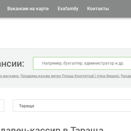
Вакансии на карте
Evafamily
Контакты
ансии:
,
,
о магазину
Продавец-кассир метро Площа Конституції ( п'яна Вишня)
Прода
Тараща
давец-кассир в Тараща