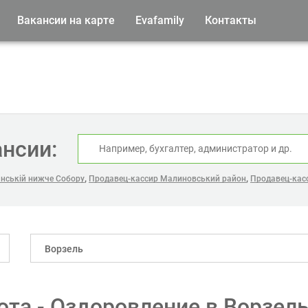
Вакансии на карте
Evafamily
Контакты
ансии:
,
,
янській нижче Собору
Продавец-кассир Малиновський район
Продавец-касс
Ворзель
ота - Оздоровление в Ворзел