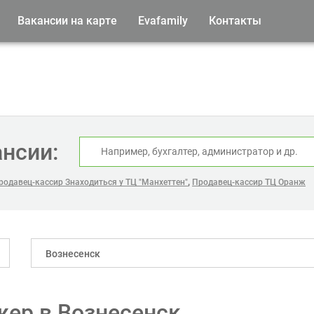
Вакансии на карте
Evafamily
Контакты
ансии:
,
родавец-кассир Знаходиться у ТЦ "Манхеттен"
Продавец-кассир ТЦ Оранж
Вознесенск
ер в Вознесенск