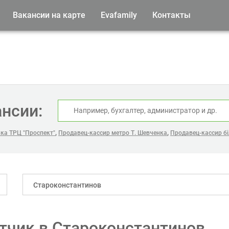
Вакансии на карте
Evafamily
Контакты
ансии:
,
,
ька ТРЦ "Проспект"
Продавец-кассир метро Т. Шевченка
Продавец-кассир бі
Староконстантинов
тчик в Староконстантинов