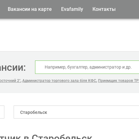
Вакансии на карте
Evafamily
Контакты
ансии:
,
,
осточний 2"
Администратор торгового зала біля КФС
Приемщик товаров ТР
Старобельск
тчик в Старобельск