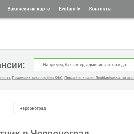
Вакансии на карте
Evafamily
Контакты
ансии:
,
,
Спорту
Приемщик товаров біля КФС
Продавец-кассир Дерібасівська, по сто
Червоноград
тчик в Червоноград