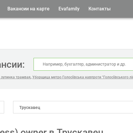
Вакансии на карте
Evafamily
Контакты
ансии:
,
а зупинка трамвая
Уборщица метро Голосіївська навпроти "Голосіївського л
Трускавец
cess) owner в Трускавец