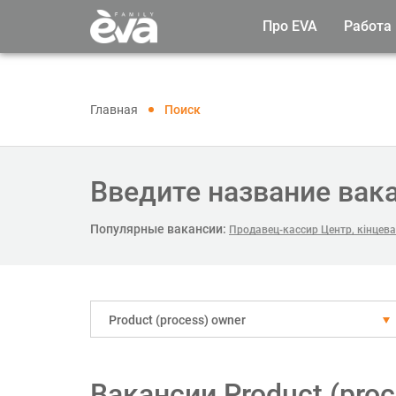
Про EVA
Работа
Главная
Поиск
Введите название вак
Популярные вакансии:
Продавец-кассир Центр, кінцев
Рroduct (process) owner
Вакансии Рroduct (pro