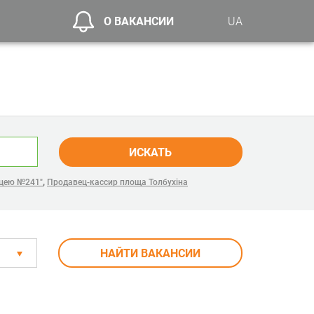
О ВАКАНСИИ
UA
ИСКАТЬ
,
іцею №241"
Продавец-кассир площа Толбухіна
НАЙТИ ВАКАНСИИ