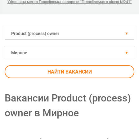
Уборщица метро Голосіївська навпроти "Голосіївського ліцею №241"
Рroduct (process) owner
Мирное
НАЙТИ ВАКАНСИИ
Вакансии Рroduct (process)
owner в Мирное