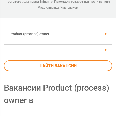
,
торгового зала поряд Епіцентр
Приемщик товаров навпроти вулиця
Михайлівська, Укртелеком
Рroduct (process) owner
НАЙТИ ВАКАНСИИ
Вакансии Рroduct (process)
owner в