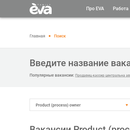
Про EVA
Работа
Главная
Поиск
Введите название вак
Популярные вакансии:
Продавец-кассир центральна ав
Рroduct (process) owner
Вакансии Рroduct (pro