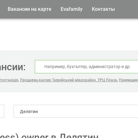
Вакансии на карте
Evafamily
Контакты
ансии:
,
,
тостаніція
Продавец-кассир Таврійський мікрорайон ,ТРЦ Плаза
Приемщик
Делятин
cess) owner в Делятин