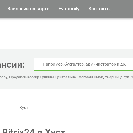
Вакансии на карте
Evafamily
Контакты
ансии:
,
,
зару
Продавец-кассир Зупинка Центральна , магазин Смак
Уборщица зуп. "
Хуст
itrix24 в Хуст