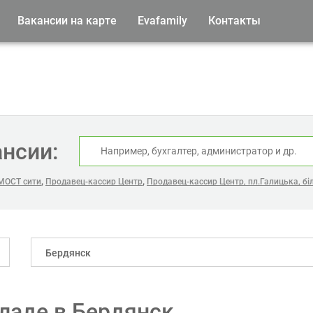
Вакансии на карте
Evafamily
Контакты
ансии:
,
,
 МОСТ сити
Продавец-кассир Центр
Продавец-кассир Центр, пл.Галицька, бі
Бердянск
кладе в Бердянск