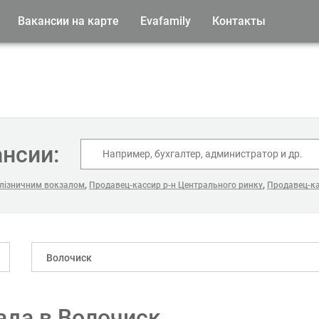
Вакансии на карте
Evafamily
Контакты
ансии:
,
,
алізничним вокзалом
Продавец-кассир р-н Центрального ринку
Продавец-к
Волочиск
ада в Волочиск