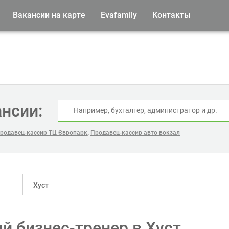
Вакансии на карте
Evafamily
Контакты
ансии:
,
родавец-кассир ТЦ Європарк
Продавец-кассир авто вокзал
Хуст
й бизнес-тренер в Хуст