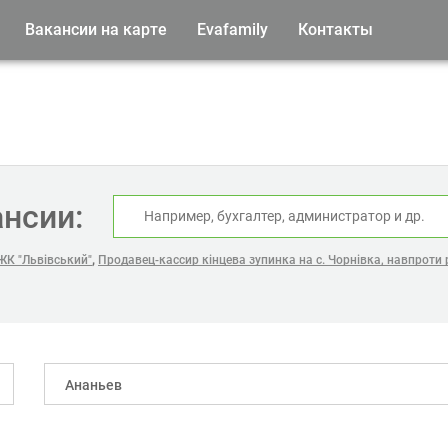
Вакансии на карте
Evafamily
Контакты
ансии:
,
ЖК "Львівський"
Продавец-кассир кінцева зупинка на с. Чорнівка, навпроти
Ананьев