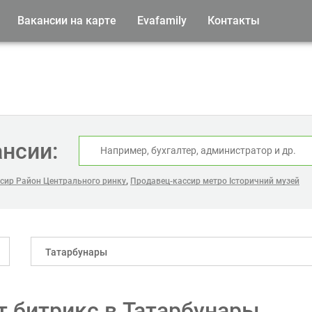
Вакансии на карте
Evafamily
Контакты
ансии:
,
сир Район Центрального ринку
Продавец-кассир метро Історичний музей
Татарбунары
 битрикс в Татарбунары