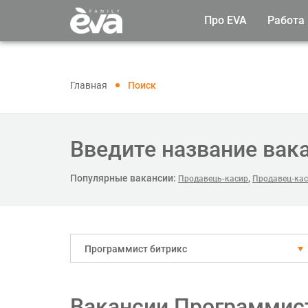
Про EVA
Работа
Главная
Поиск
Введите название вак
Популярные вакансии:
,
Продавець-касир
Продавец-кас
Программист битрикс
Вакансии Программист