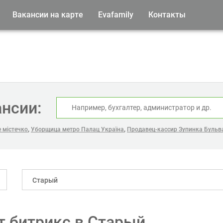
Вакансии на карте
Evafamily
Контакты
ансии:
,
,
 містечко
Уборщица метро Палац Україна
Продавец-кассир Зупинка Бульв
Старый
 битрикс в Старый