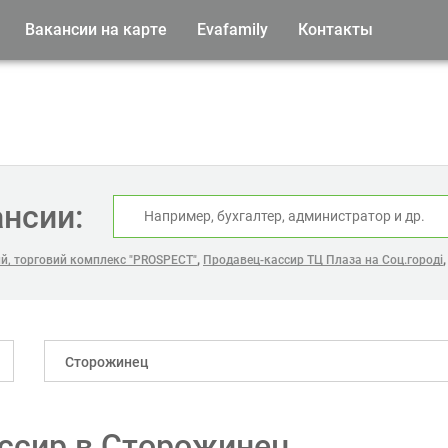
Вакансии на карте
Evafamily
Контакты
ансии:
,
й, торговий комплекс "PROSPECT"
Продавец-кассир ТЦ Плаза на Соц.городі
Сторожинец
ссир в Сторожинец