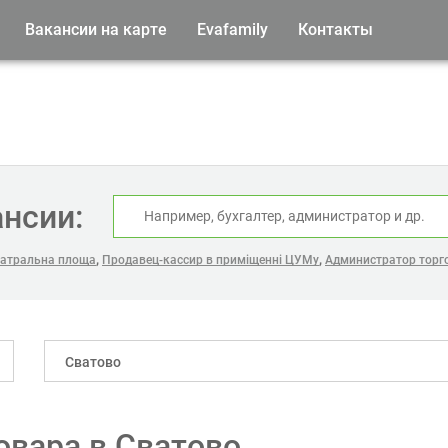
Вакансии на карте
Evafamily
Контакты
ансии:
,
,
театральна площа
Продавец-кассир в приміщенні ЦУМу
Администратор торго
Сватово
вара в Сватово