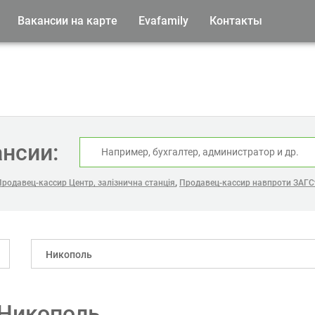
Вакансии на карте
Evafamily
Контакты
ансии:
,
Продавец-кассир Центр, залізнична станція
Продавец-кассир навпроти ЗАГС
Никополь
 Никополь