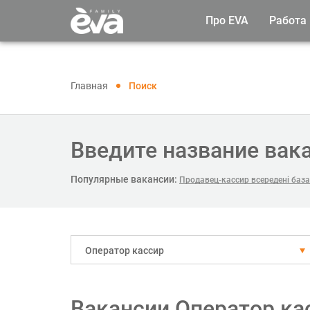
Про EVA
Работа
Главная
Поиск
Введите название вак
Популярные вакансии:
Продавец-кассир всередені баз
Оператор кассир
Вакансии Оператор ка