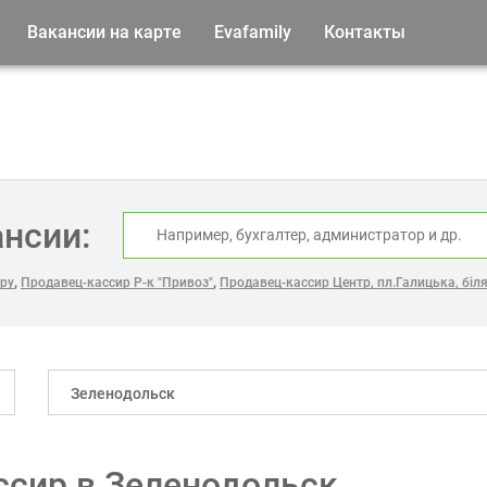
Вакансии на карте
Evafamily
Контакты
ансии:
,
,
ару
Продавец-кассир Р-к "Привоз"
Продавец-кассир Центр, пл.Галицька, біл
Зеленодольск
ссир в Зеленодольск