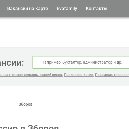
Вакансии на карте
Evafamily
Контакты
ансии:
,
,
, шахтерская церковь, старий ринок
Продавець-касир
Приемщик товаров 
Зборов
ссир в Зборов