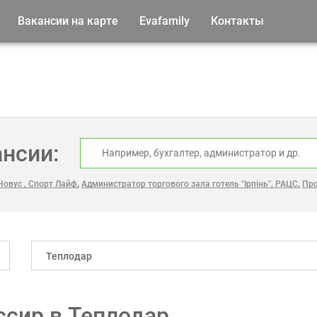
Вакансии на карте
Evafamily
Контакты
ансии:
,
,
Новус , Спорт Лайф
Администратор торгового зала готель "Ірпінь", РАЦС
Про
Теплодар
ссир в Теплодар