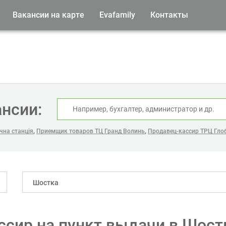
Вакансии на карте
Evafamily
Контакты
ансии:
,
,
чна станція
Приемщик товаров ТЦ Гранд Волинь
Продавец-кассир ТРЦ Гло
Шостка
ссир на пункт выдачи в Шост