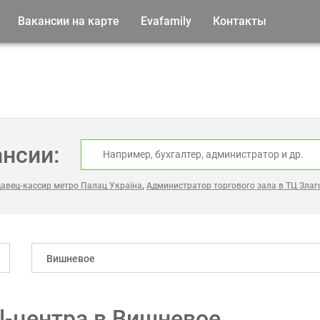
Вакансии на карте
Evafamily
Контакты
ансии:
,
авец-кассир метро Палац Україна
Администратор торгового зала в ТЦ Злаг
Вишневое
l-центра в Вишневое