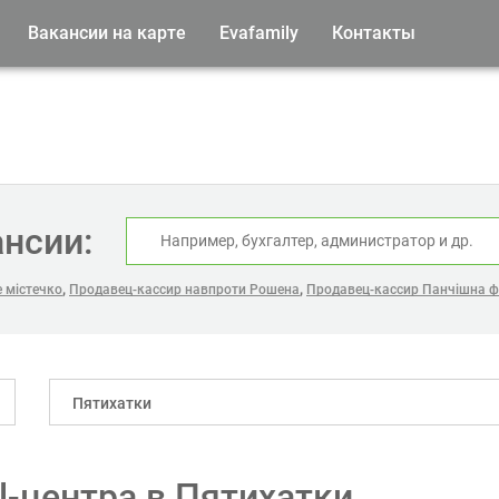
Вакансии на карте
Evafamily
Контакты
ансии:
,
,
 містечко
Продавец-кассир навпроти Рошена
Продавец-кассир Панчішна ф
Пятихатки
l-центра в Пятихатки