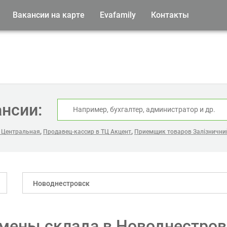
Вакансии на карте
Evafamily
Контакты
ансии:
,
,
 Центральная
Продавец-кассир в ТЦ Акцент
Приемщик товаров Залізничний
Новоднестровск
мены склада в Новоднестров