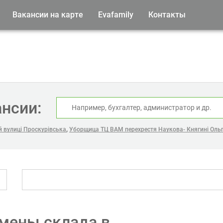
Вакансии на карте
Evafamily
Контакты
ансии:
,
й вулиці Проскурівська
Уборщица ТЦ ВАМ перехрестя Наукова- Княгині Оль
мены склада в