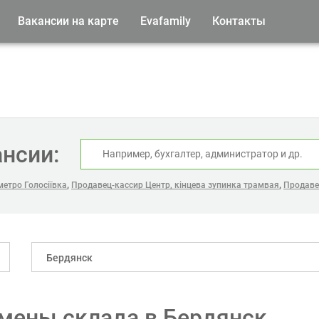
Вакансии на карте
Evafamily
Контакты
ансии:
,
,
етро Голосіївка
Продавец-кассир Центр, кінцева зупинка трамвая
Продаве
Бердянск
мены склада в Бердянск