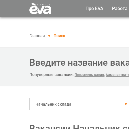
Про EVA
Работа
Главная
Поиск
Введите название вак
Популярные вакансии:
,
Продавець-касир
Администрато
Начальник склада
Вакансии Начальник с