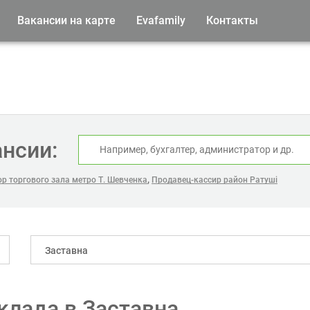
Вакансии на карте
Evafamily
Контакты
ансии:
,
р торгового зала метро Т. Шевченка
Продавец-кассир район Ратуші
Заставна
клада в Заставна