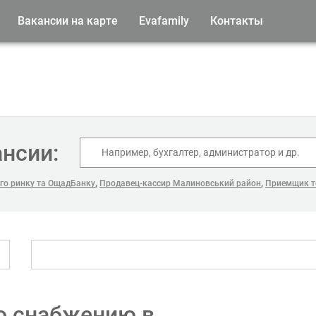
Вакансии на карте
Evafamily
Контакты
ансии:
,
,
го ринку та ОщадБанку
Продавец-кассир Малиновський район
Приемщик то
о снабжению в