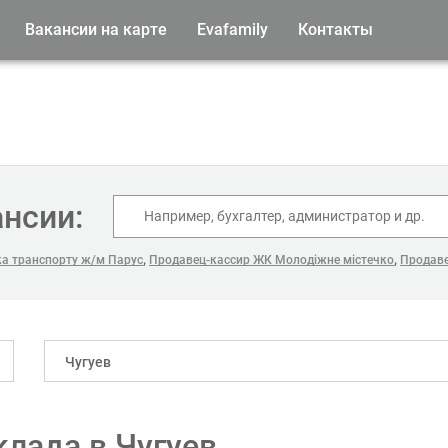
Вакансии на карте
Evafamily
Контакты
ансии:
,
,
ка транспорту ж/м Парус
Продавец-кассир ЖК Молодіжне містечко
Продаве
Чугуев
лада в Чугуев