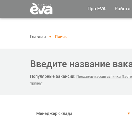
Про EVA
Работа
Главная
Поиск
Введите название вак
Популярные вакансии:
Продавец-кассир зупинка Пастер
"Ірпінь"
Менеджер склада