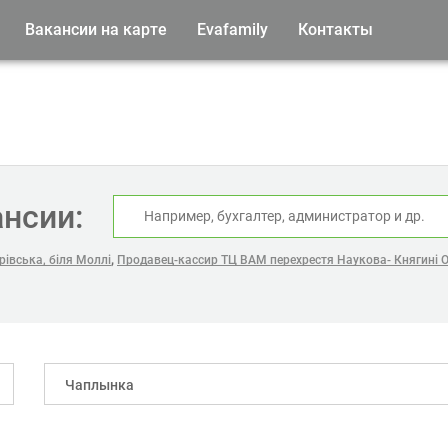
Вакансии на карте
Evafamily
Контакты
ансии:
,
івська, біля Моллі
Продавец-кассир ТЦ ВАМ перехрестя Наукова- Княгині 
Чаплынка