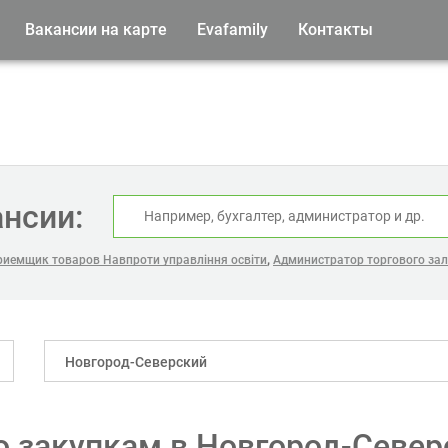
Вакансии на карте
Evafamily
Контакты
ансии:
,
риемщик товаров Навпроти управління освіти
Администратор торгового за
Новгород-Северский
 закупкам в Новгород-Север