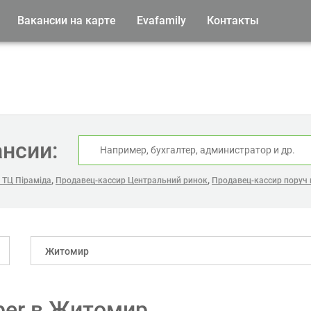
Вакансии на карте
Evafamily
Контакты
ансии:
,
,
 ТЦ Піраміда
Продавец-кассир Центральний ринок
Продавец-кассир поруч 
Житомир
oper в Житомир