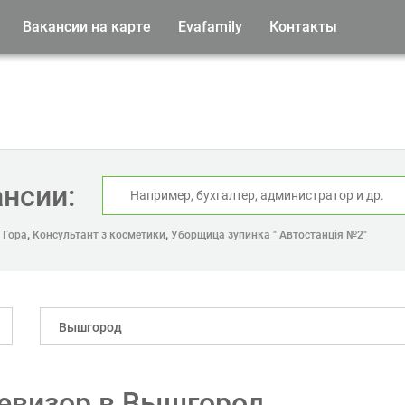
Вакансии на карте
Evafamily
Контакты
ансии:
,
,
 Гора
Консультант з косметики
Уборщица зупинка " Автостанція №2"
Вышгород
евизор в Вышгород