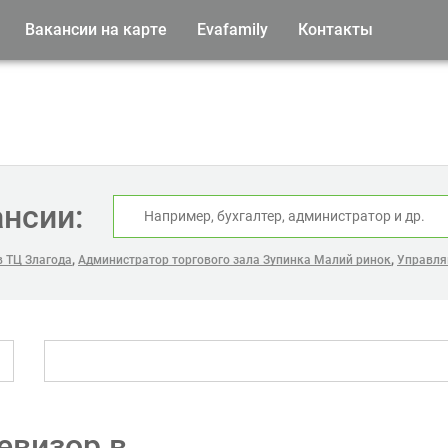
Вакансии на карте
Evafamily
Контакты
ансии:
,
,
в ТЦ Злагода
Администратор торгового зала Зупинка Малий ринок
Управля
евизор в