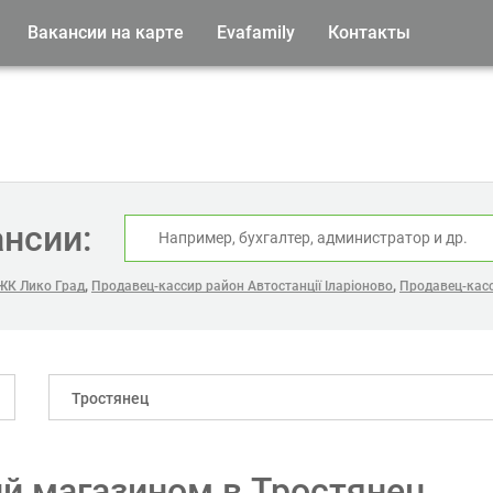
Вакансии на карте
Evafamily
Контакты
ансии:
,
,
ЖК Лико Град
Продавец-кассир район Автостанції Іларіоново
Продавец-касс
Тростянец
й магазином в Тростянец