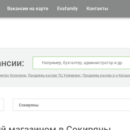
Вакансии на карте
Evafamily
Контакты
ансии:
,
,
метро Осокорки
Продавец-кассир ТЦ Універмаг
Продавец-кассир р-н Крош
Сокиряны
й магазином в Сокиряны