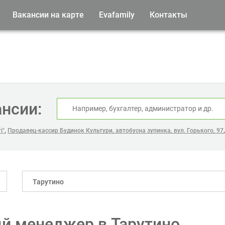
Вакансии на карте
Evafamily
Контакты
ансии:
,
і"
Продавец-кассир Будинок Культури, автобусна зупинка, вул. Горького, 97
Тарутино
й менеджер в Тарутино