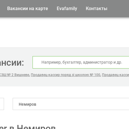
Вакансии на карте
Evafamily
Контакты
ансии:
,
,
 СЗШ № 2 Вишневе
Продавец-кассир поряд зі школою № 100
Продавец-кассир
Немиров
er в Немиров