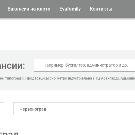
Вакансии на карте
Evafamily
Контакты
ансии:
,
,
ні типографії
Продавец-кассир метро Індустріальна ( ТЦ Авангард)
Админис
Червоноград
град