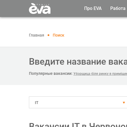
Про EVA
Работа
Главная
Поиск
Введите название вак
Популярные вакансии:
Уборщица біля ринку в приміщен
IT
Вакансии IT в Червоно