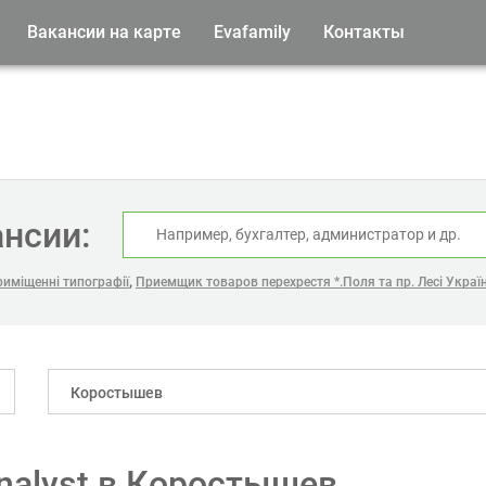
Вакансии на карте
Evafamily
Контакты
ансии:
,
риміщенні типографії
Приемщик товаров перехрестя *.Поля та пр. Лесі Україн
Коростышев
analyst в Коростышев