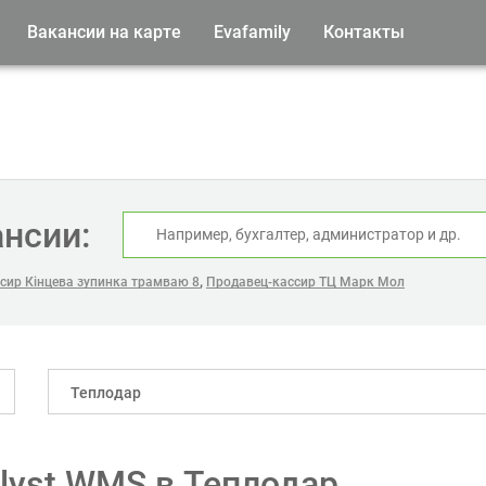
Вакансии на карте
Evafamily
Контакты
ансии:
,
сир Кінцева зупинка трамваю 8
Продавец-кассир ТЦ Марк Мол
Теплодар
lyst WMS в Теплодар