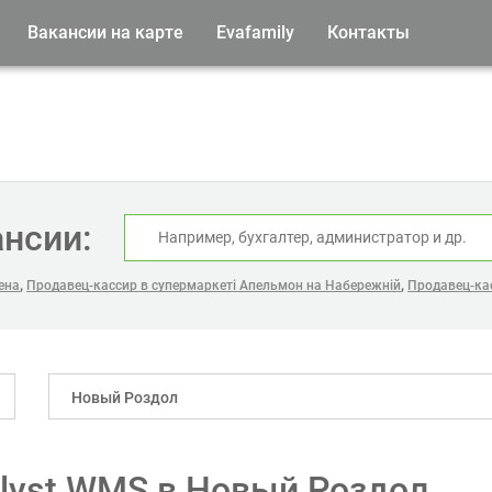
Вакансии на карте
Evafamily
Контакты
ансии:
,
,
ена
Продавец-кассир в супермаркеті Апельмон на Набережній
Продавец-ка
Новый Роздол
alyst WMS в Новый Роздол