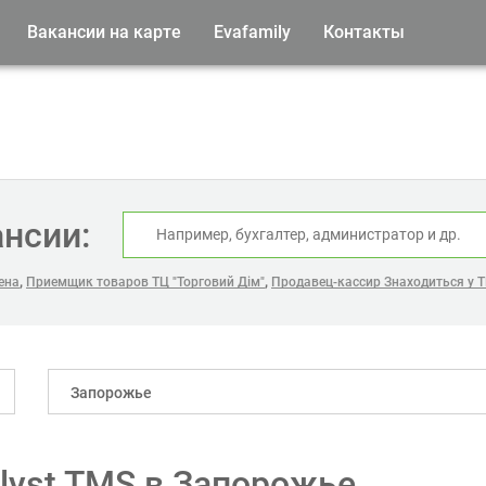
Вакансии на карте
Evafamily
Контакты
ансии:
,
,
ена
Приемщик товаров ТЦ "Торговий Дім"
Продавец-кассир Знаходиться у Т
Запорожье
lyst TMS в Запорожье