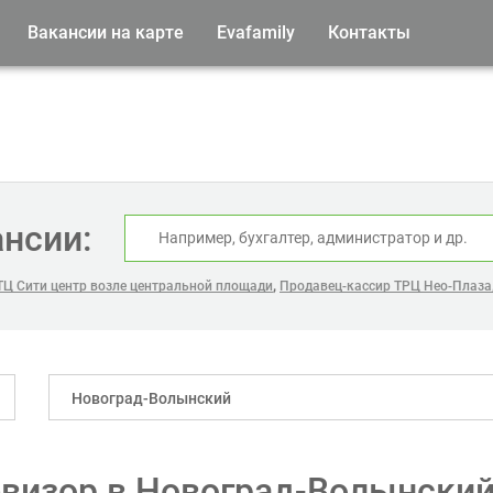
Вакансии на карте
Evafamily
Контакты
ансии:
,
ТЦ Сити центр возле центральной площади
Продавец-кассир ТРЦ Нео-Плаза
Новоград-Волынский
евизор в Новоград-Волынски