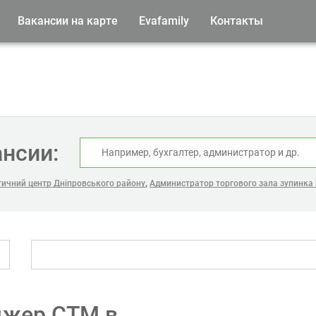
Вакансии на карте
Evafamily
Контакты
ансии:
,
тичний центр Дніпровського району
Администратор торгового зала зупинка
джер СТМ в