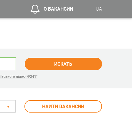
О ВАКАНСИИ
UA
ИСКАТЬ
іївського ліцею №241"
НАЙТИ ВАКАНСИИ