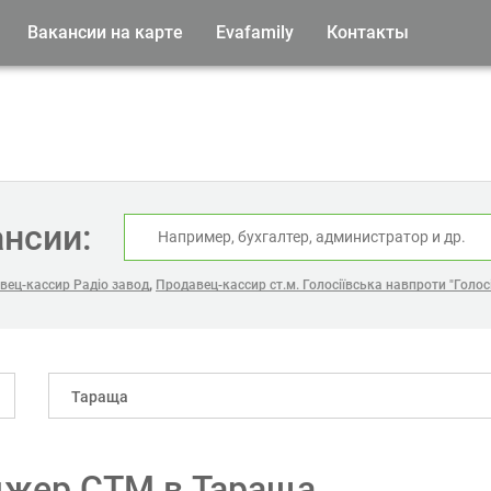
Вакансии на карте
Evafamily
Контакты
ансии:
,
вец-кассир Радіо завод
Продавец-кассир ст.м. Голосіївська навпроти "Голос
Тараща
джер СТМ в Тараща