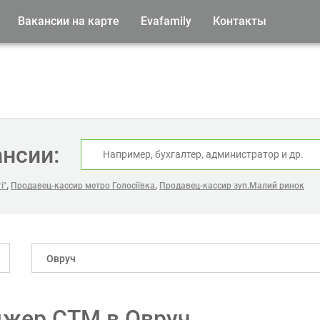
Вакансии на карте
Evafamily
Контакты
ансии:
,
,
і"
Продавец-кассир метро Голосіївка
Продавец-кассир зуп.Малий ринок
Овруч
джер СТМ в Овруч